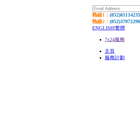
熱線1：
(852)8111423
熱線2：
(852)3707229
ENGLISH
|
繁體
7x24服務
主頁
服務計劃
網頁寄
環球網
網頁設
國際域
獨立伺服器