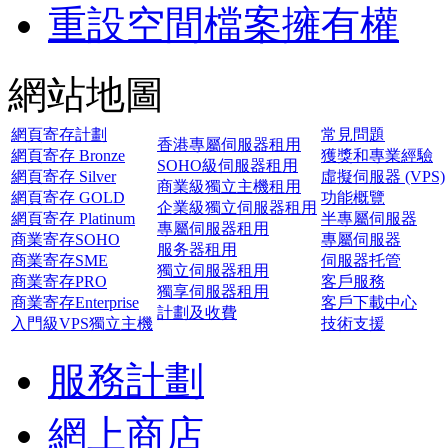
重設空間檔案擁有權
網站地圖
網頁寄存計劃
常見問題
香港專屬伺服器租用
網頁寄存 Bronze
獲獎和專業經驗
SOHO級伺服器租用
網頁寄存 Silver
虛擬伺服器 (VPS)
商業級獨立主機租用
網頁寄存 GOLD
功能概覽
企業級獨立伺服器租用
網頁寄存 Platinum
半專屬伺服器
專屬伺服器租用
商業寄存SOHO
專屬伺服器
服务器租用
商業寄存SME
伺服器托管
獨立伺服器租用
商業寄存PRO
客戶服務
獨享伺服器租用
商業寄存Enterprise
客戶下載中心
計劃及收費
入門級VPS獨立主機
技術支援
服務計劃
網上商店