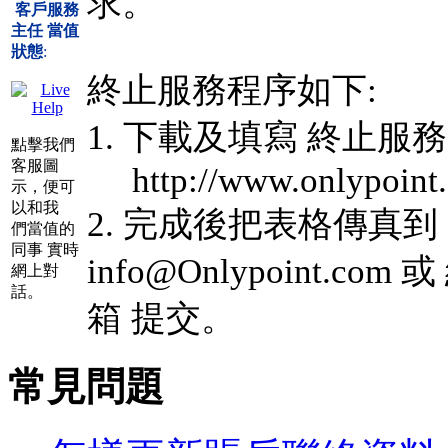
求。
客戶服務
主任 當值
狀態
:
終止服務程序如下:
1. 下載及填寫 終止服務表格 Se
點擊我們
客服圖
http://www.onlypoint.
示，便可
以和我
2. 完成後把表格傳真到 85
們當值的
同事 實時
info@Onlypoint
網上對
話。
箱 提交。
常見問題