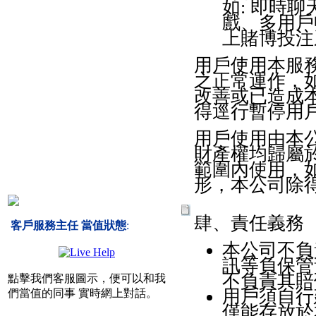
如: 即時聊
戲、多用戶申
上賭博投注
用戶使用本服
之正常運作，如
改善或已造成
得逕行暫停用
用戶使用由本
財產權均歸屬
範圍內使用，
形，本公司除
肆、責任義務
客戶服務主任 當值狀態
:
本公司不負
訊等負保管
不負責其賠
點擊我們客服圖示，便可以和我
用戶須自行
們當值的同事 實時網上對話。
僅能存放於