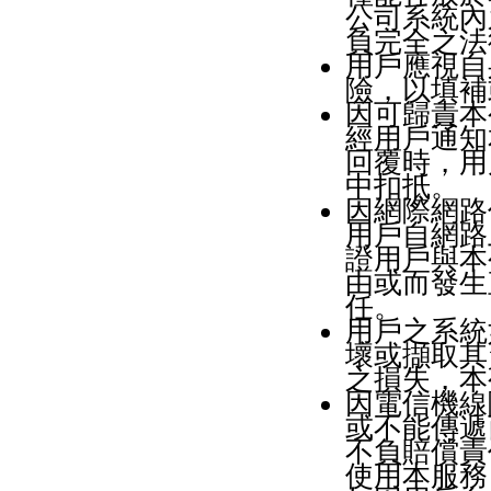
公司系統內
負完全之法
用戶應視自
險，以填補
因可歸責本
經用戶通知
回覆時，用
中扣抵。
因網際網路
用戶自網路
證用戶與本
由或而發生
任。
用戶之系統
壞或擷取其
之損失，本
因電信機線
或不能傳遞
不負賠償責
使用本服務