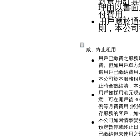
對費用計算
理由以書面
付費用。
用戶應於通
則，本公司
貳、終止租用
用戶已繳費之服務
費。但如用戶單方
還用戶已繳納費用
本公司於本服務租
止時全數結清，本
用戶如採用港元現
意，可在開戶後 3
例等月費費用 )
存服務的客戶，如
本公司如因情事變
預定暫停或終止日
已繳納但未使用之