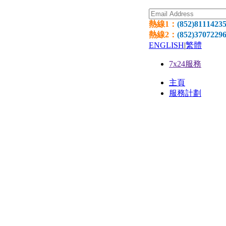
熱線1：
(852)8111423
熱線2：
(852)3707229
ENGLISH
|
繁體
7x24服務
主頁
服務計劃
網頁寄
環球網
網頁設
國際域
獨立伺服器