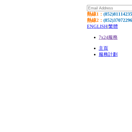
熱線1：
(852)8111423
熱線2：
(852)3707229
ENGLISH
|
繁體
7x24服務
主頁
服務計劃
網頁寄
環球網
網頁設
國際域
獨立伺服器