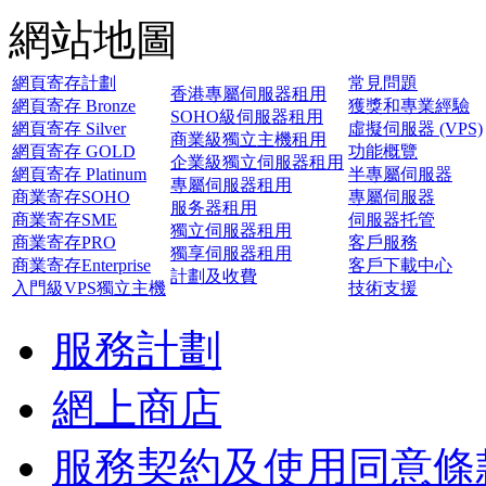
網站地圖
網頁寄存計劃
常見問題
香港專屬伺服器租用
網頁寄存 Bronze
獲獎和專業經驗
SOHO級伺服器租用
網頁寄存 Silver
虛擬伺服器 (VPS)
商業級獨立主機租用
網頁寄存 GOLD
功能概覽
企業級獨立伺服器租用
網頁寄存 Platinum
半專屬伺服器
專屬伺服器租用
商業寄存SOHO
專屬伺服器
服务器租用
商業寄存SME
伺服器托管
獨立伺服器租用
商業寄存PRO
客戶服務
獨享伺服器租用
商業寄存Enterprise
客戶下載中心
計劃及收費
入門級VPS獨立主機
技術支援
服務計劃
網上商店
服務契約及使用同意條