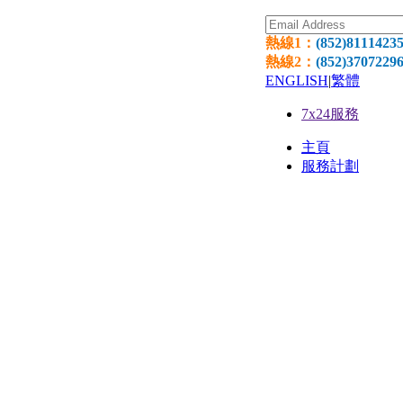
熱線1：
(852)8111423
熱線2：
(852)3707229
ENGLISH
|
繁體
7x24服務
主頁
服務計劃
網頁寄
環球網
網頁設
國際域
獨立伺服器