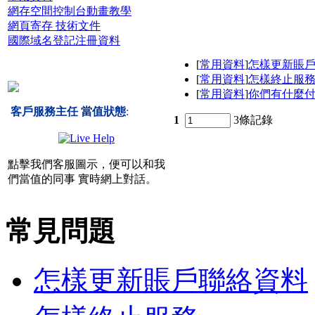
網存空間控制台動畫教學
網頁寄存 技術文件
國際域名登記注冊資料
[
常用資料
]
怎樣更新賬
[
常用資料
]
怎樣終止服
[
常用資料
]
你們有什麼付
客戶服務主任 當值狀態
:
1
3條記錄
點擊我們客服圖示，便可以和我
們當值的同事 實時網上對話。
常見問題
怎樣更新賬戶聯絡資料