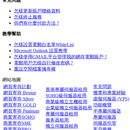
常見問題
怎樣更新賬戶聯絡資料
怎樣終止服務
你們有什麼付款方法 ?
教學幫助
怎樣設置電郵白名單WhiteList
Microsoft Outlook 設置教學
怎樣使用GMAIL平台管理我的網存電郵賬戶 ?
電郵用戶怎樣自行修改密碼 ?
重設空間檔案擁有權
網站地圖
網頁寄存計劃
常見問題
香港專屬伺服器租用
網頁寄存 Bronze
獲獎和專業經驗
SOHO級伺服器租用
網頁寄存 Silver
虛擬伺服器 (VPS)
商業級獨立主機租用
網頁寄存 GOLD
功能概覽
企業級獨立伺服器租用
網頁寄存 Platinum
半專屬伺服器
專屬伺服器租用
商業寄存SOHO
專屬伺服器
服务器租用
商業寄存SME
伺服器托管
獨立伺服器租用
商業寄存PRO
客戶服務