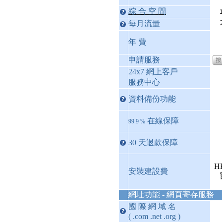
綜 合 空 間
每月流量
年 費
申請服務
24x7 網上客戶
服務中心
資料備份功能
在線保障
99.9 %
30 天退款保障
H
安裝建設費
網址功能 - 網頁寄存服務
國 際 網 域 名
( .com .net .org )