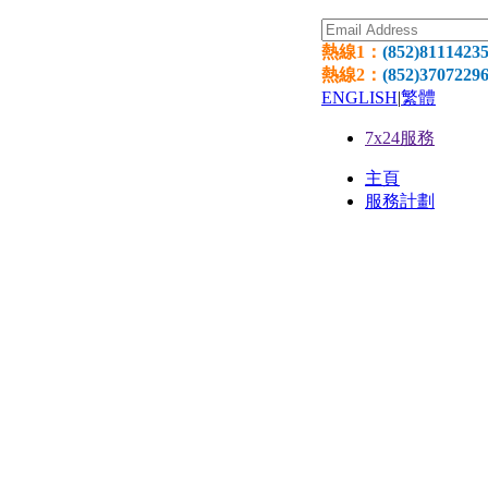
熱線1：
(852)8111423
熱線2：
(852)3707229
ENGLISH
|
繁體
7x24服務
主頁
服務計劃
網頁寄
環球網
網頁設
國際域
獨立伺服器