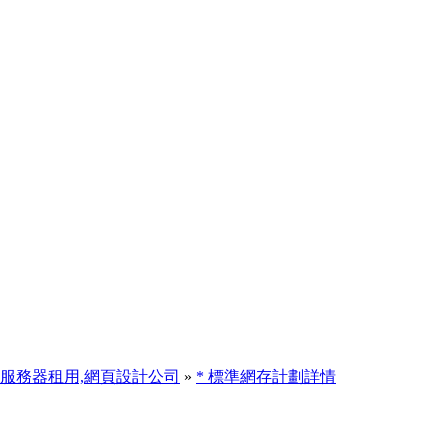
務器托管,服務器租用,網頁設計公司
»
* 標準網存計劃詳情