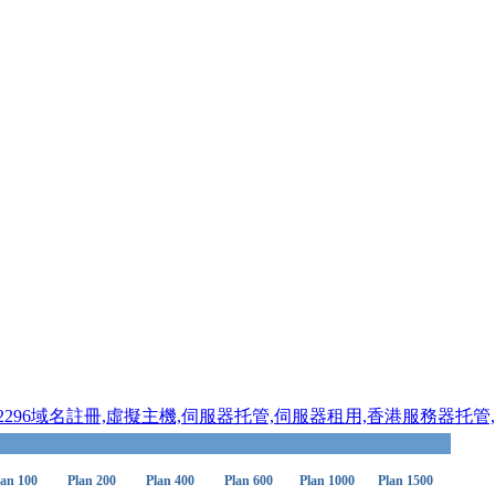
景
史
客戶
式
式
114235/37072296域名註冊,虛擬主機,伺服器托管,伺服器租用,香港服
lan 100
Plan 200
Plan 400
Plan 600
Plan 1000
Plan 1500