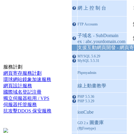
網 上 控 制 台
FTP Accounts
子域名 - SubDomain
ex : abc.yourdomain.com
支援互動網頁開發 - 網頁
MYSQL 5.6.29
MySQL 5.5.31
服務計劃
網頁寄存服務計劃
Phpmyadmin
環球網站鏡象加速服務
網頁設計服務
線上動畫教學
國際域名登記注冊
PHP 5.5.36
獨立伺服器租用 / VPS
PHP 5.3.29
伺服器托管服務
抗攻擊DDOS 保安服務
ionCube
圖畫庫
GD 2.x
(包Freetype)