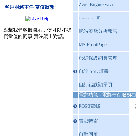
Zend Engine v2.5
客戶服務主任 當值狀態
:
庫
Iconv / cURL
點擊我們客服圖示，便可以和我
網站瀏覽分析報告
們當值的同事 實時網上對話。
MS FrontPage
密碼保護網頁管理
自設 SSL 証書
自訂錯誤顯示頁
電郵功能 - 電郵寄存服務
POP3電郵
電郵轉寄
自動回覆