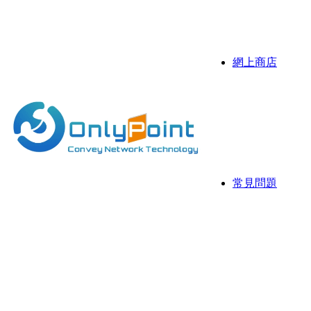
伺服器
抗攻擊D
網上商店
Sonicw
伺服器
伺服器 
常見問題
常用資
網存空
網頁寄存
國際域