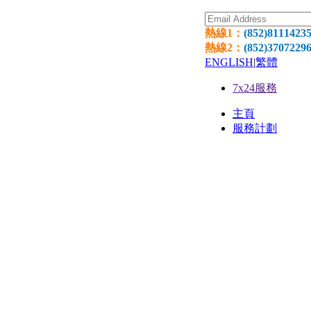
熱線1：
(852)8111423
熱線2：
(852)3707229
ENGLISH
|
繁體
7x24服務
主頁
服務計劃
網頁寄
環球網
網頁設
國際域
獨立伺服器