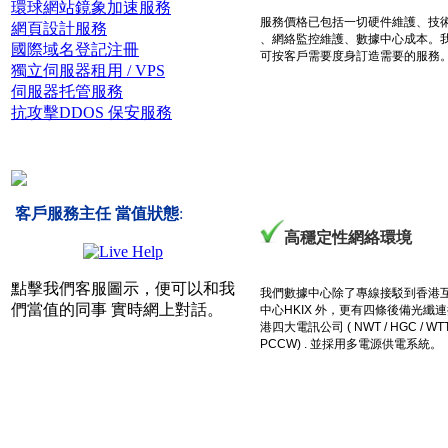
環球網站鏡象加速服務
服務價格已包括一切硬件維護、技
網頁設計服務
、網絡監控維護、數據中心成本。
國際域名登記注冊
可按客戶需要度身訂造需要的服務
獨立伺服器租用 / VPS
伺服器托管服務
抗攻擊DDOS 保安服務
客戶服務主任 當值狀態
:
高穩定性網絡環境
點擊我們客服圖示，便可以和我
我們數據中心除了專線接駁到香港
們當值的同事 實時網上對話。
中心HKIX 外，更有四條後備光纖
港四大電訊公司 ( NWT / HGC / WTT
PCCW) . 並採用多電源供電系統。