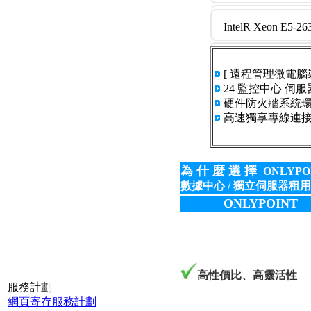
IntelR Xeon E5-26
[ 遠程管理微電腦裝
24 監控中心 伺
硬件防火牆系統
高速獨享專線連接 
為 什 麼 選 擇
ONLYPO
數據中心 / 獨立伺服器租用
ONLYPOINT
高性價比、高靈活性
服務計劃
網頁寄存服務計劃