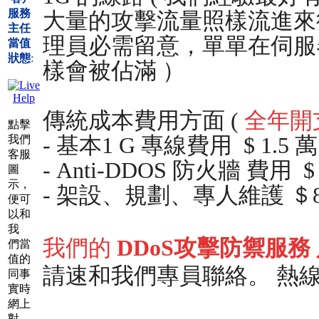
服務
大量的攻擊流量照樣流進來
主任
理員必需留意，單單在伺服
當值
狀態
:
樣會被佔滿 ）
傳統成本費用方面 (
全年開
點擊
我們
- 基本1 G 專線費用 $ 1.5 
客服
- Anti-DDOS 防火牆 費用 $
圖
示，
- 架設、規劃、專人維護 ＄8
便可
以和
我
我們的
DDoS攻擊防禦服
們當
值的
請速和我們專員聯絡。 熱線 8111
同事
實時
網上
對