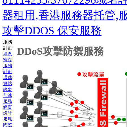
器租用,香港服務器托管,
攻擊DDOS 保安服務
服務
計劃
DDoS攻擊防禦服務
網頁
寄存
服務
計劃
環球
網站
鏡象
加速
服務
網頁
設計
服務
國際