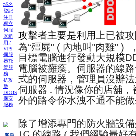
域名
登記
注冊
獨立
伺服
上已被攻
攻擊者主要是利用
器租
用 /
為“殭屍" ( 內地叫"肉雞"
VPS
伺服
目標電腦進行
發動大規模D
器托
電腦被
癱瘓。伺服器的線路
管服
務
式的伺服器，管理員沒辦法
抗攻
擊
伺服器 .
情況像你的店舖，
DDOS
外的路令你水洩不通不能做
保安
服務
除了增添專門的防火牆設備
1G 的線路 ( 我們經驗最好
客戶