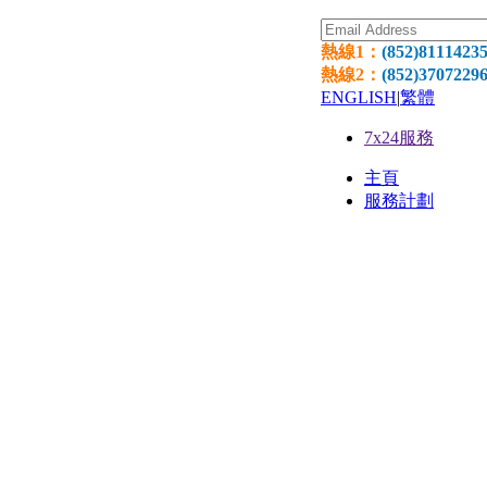
熱線1：
(852)8111423
熱線2：
(852)3707229
ENGLISH
|
繁體
7x24服務
主頁
服務計劃
網頁寄
環球網
網頁設
國際域
獨立伺服器