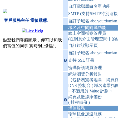
自訂電郵黑白名單功能
SMTP (支持SMTP特別連接
客戶服務主任 當值狀態
:
自訂子域名 abc.yourdomian
域名及空間附屬功能
線上空間檔案管理員
(在網頁介面管理空間中的檔
點擊我們客服圖示，便可以和我
自訂錯誤顯示頁
們當值的同事 實時網上對話。
自訂子域名 abc.yourdomian
支持 SSL 証書
密碼保護網頁管理
網站瀏覽分析報告
（包括瀏覽者地區、網頁存
DNS 控制台 ( 域名進階指向
~ 不適用於 Value 計劃 ~
網頁及數據庫備份
( 排程備份 )
增值服務
環球鏡像加速服務