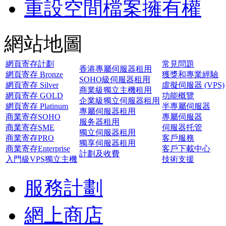
重設空間檔案擁有權
網站地圖
網頁寄存計劃
常見問題
香港專屬伺服器租用
網頁寄存 Bronze
獲獎和專業經驗
SOHO級伺服器租用
網頁寄存 Silver
虛擬伺服器 (VPS)
商業級獨立主機租用
網頁寄存 GOLD
功能概覽
企業級獨立伺服器租用
網頁寄存 Platinum
半專屬伺服器
專屬伺服器租用
商業寄存SOHO
專屬伺服器
服务器租用
商業寄存SME
伺服器托管
獨立伺服器租用
商業寄存PRO
客戶服務
獨享伺服器租用
商業寄存Enterprise
客戶下載中心
計劃及收費
入門級VPS獨立主機
技術支援
服務計劃
網上商店