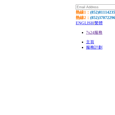
熱線1：
(852)8111423
熱線2：
(852)3707229
ENGLISH
|
繁體
7x24服務
主頁
服務計劃
網頁寄
環球網
網頁設
國際域
獨立伺服器