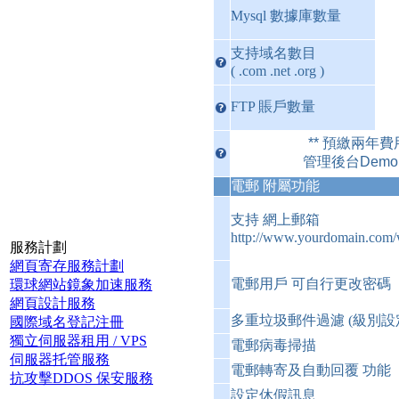
Mysql 數據庫數量
支持域名數目
( .com .net .org )
FTP 賬戶數量
** 預繳兩年費用
管理後台Demo 
電郵 附屬功能
支持 網上郵箱
http://www.yourdomain.com/
服務計劃
網頁寄存服務計劃
電郵用戶 可自行更改密碼
環球網站鏡象加速服務
網頁設計服務
多重垃圾郵件過濾 (級別設
國際域名登記注冊
獨立伺服器租用 / VPS
電郵病毒掃描
伺服器托管服務
電郵轉寄及自動回覆 功能
抗攻擊DDOS 保安服務
設定休假訊息